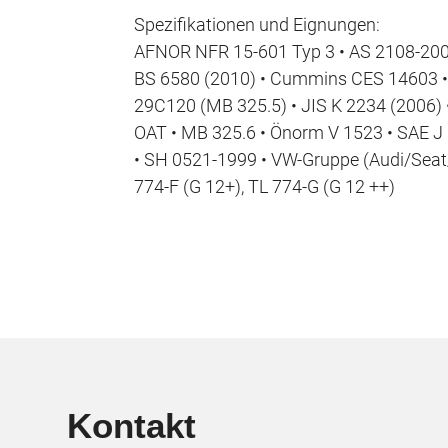
Spezifikationen und Eignungen:
AFNOR NFR 15-601 Typ 3 • AS 2108-2004
BS 6580 (2010) • Cummins CES 14603 •
29C120 (MB 325.5) • JIS K 2234 (2006) 
OAT • MB 325.6 • Önorm V 1523 • SAE J
• SH 0521-1999 • VW-Gruppe (Audi/Seat
774-F (G 12+), TL 774-G (G 12 ++)
Kontakt