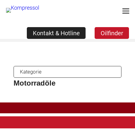
Zum
Kontakt & Hotline
Oilfinder
Inhalt
springen
Kontakt & Hotline
Oilfinder
Produkte
»
Kategorie
Motorradöle