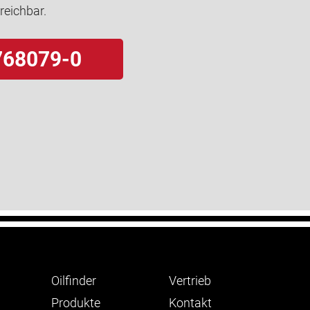
rreichbar.
768079-0
Oilfinder
Vertrieb
Produkte
Kontakt