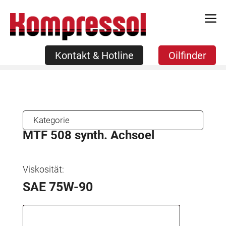
Zum
Kontakt & Hotline
Oilfinder
Inhalt
springen
Kontakt & Hotline
Oilfinder
Kategorie
MTF 508 synth. Achsoel
Viskosität:
SAE 75W-90