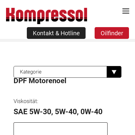
Zum
Kontakt & Hotline
Oilfinder
Inhalt
springen
Kontakt & Hotline
Oilfinder
Kategorie
DPF Motorenoel
Viskosität:
SAE 5W-30, 5W-40, 0W-40