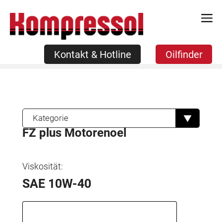
Zum
Kontakt & Hotline
Oilfinder
Inhalt
springen
Kontakt & Hotline
Oilfinder
Kategorie
FZ plus Motorenoel
Viskosität:
SAE 10W-40