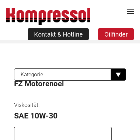
Zum
Kontakt & Hotline
Oilfinder
Inhalt
springen
Kontakt & Hotline
Oilfinder
Kategorie
FZ Motorenoel
Viskosität:
SAE 10W-30