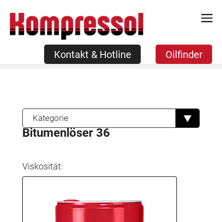
Zum
Kontakt & Hotline
Oilfinder
Inhalt
springen
Kontakt & Hotline
Oilfinder
Kategorie
Bitumenlöser 36
Viskosität: