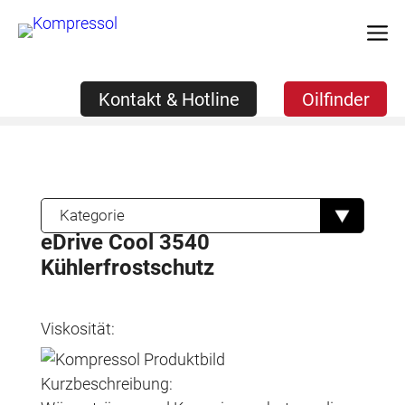
Zum
Kontakt & Hotline
Oilfinder
Inhalt
springen
Kontakt & Hotline
Oilfinder
Kategorie
eDrive Cool 3540
Kühlerfrostschutz
Viskosität:
Kurzbeschreibung: