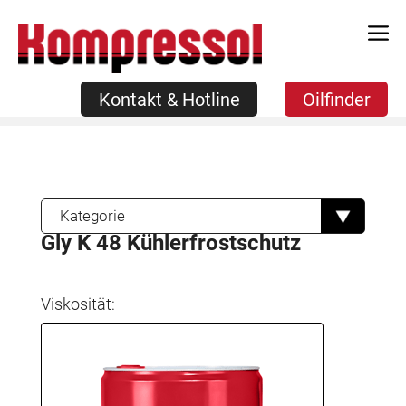
Zum
Kontakt & Hotline
Oilfinder
Inhalt
springen
Kontakt & Hotline
Oilfinder
Kategorie
Gly K 48 Kühlerfrostschutz
Viskosität: