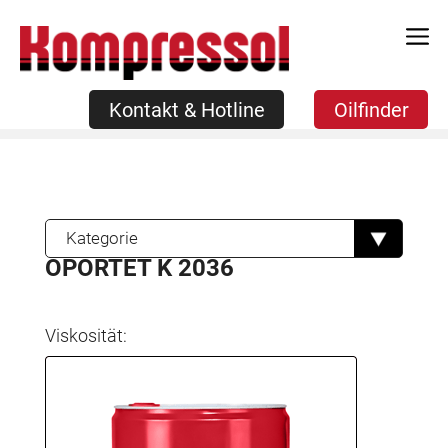
Zum
Kontakt & Hotline
Oilfinder
Inhalt
springen
Kontakt & Hotline
Oilfinder
Kategorie
OPORTET K 2036
Viskosität: