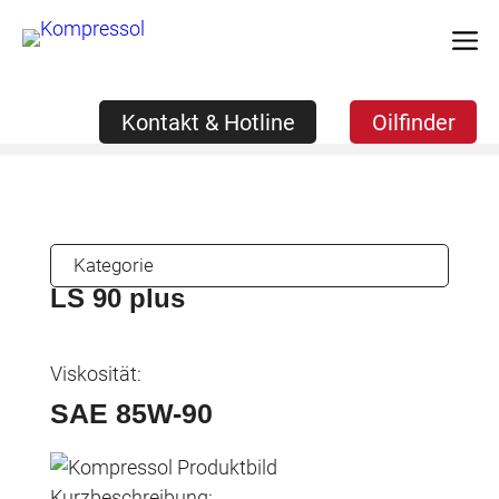
Zum
Kontakt & Hotline
Oilfinder
Inhalt
springen
Kontakt & Hotline
Oilfinder
Kategorie
LS 90 plus
Viskosität:
SAE 85W-90
Kurzbeschreibung: