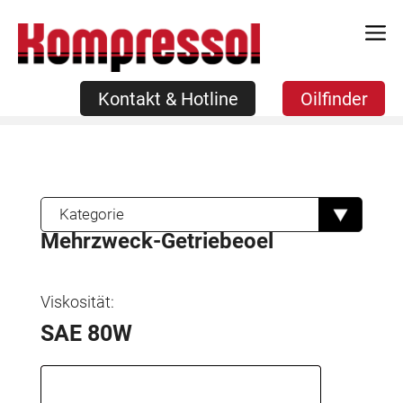
Zum
Kontakt & Hotline
Oilfinder
Inhalt
springen
Kontakt & Hotline
Oilfinder
Kategorie
Mehrzweck-Getriebeoel
Viskosität:
SAE 80W