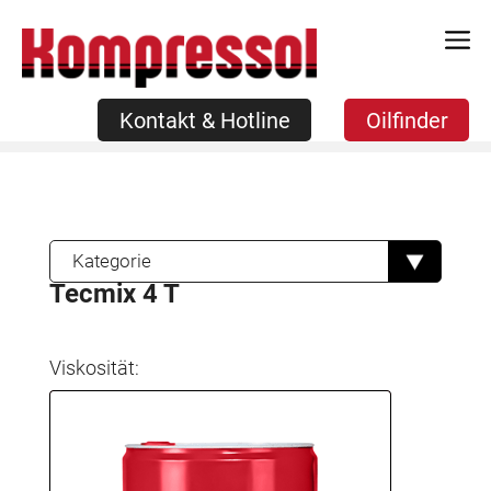
Zum
Kontakt & Hotline
Oilfinder
Inhalt
springen
Kontakt & Hotline
Oilfinder
Kategorie
Tecmix 4 T
Viskosität: