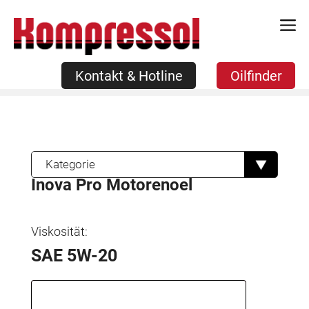
Zum
Kontakt & Hotline
Oilfinder
Inhalt
springen
Kontakt & Hotline
Oilfinder
Kategorie
Inova Pro Motorenoel
Viskosität:
SAE 5W-20